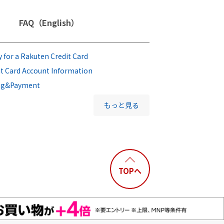
FAQ（English）
 for a Rakuten Credit Card
it Card Account Information
ing&Payment
もっと見る
TOPへ