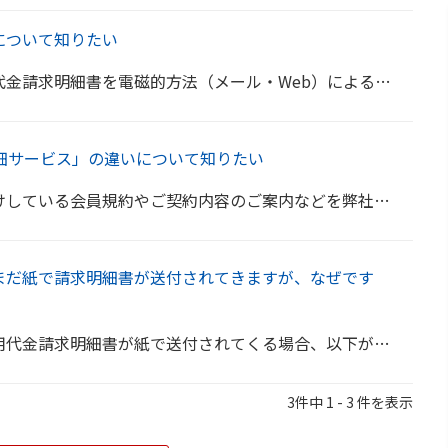
について知りたい
eb）による提供をご希望の方のために、ご利用代金請求明細書の送付を停止させていただくサービスです。 ...
明細サービス」の違いについて知りたい
などを弊社Webサイトにてご案内するサービスです。 「WEB明細サービス」は、カードのご利用による「ご...
まだ紙で請求明細書が送付されてきますが、なぜです
る場合、以下が考えられます。 口座振替のご登録をされていない場合 （口座振替のご登録完了後、ご利...
3件中 1 - 3 件を表示