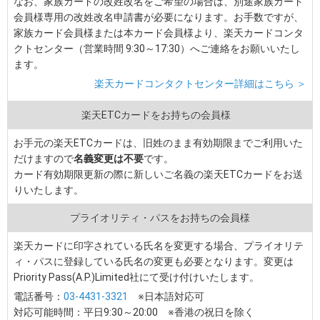
なお、家族カードの改姓改名をご希望の場合は、別途家族カード
会員様専用の改姓改名申請書が必要になります。お手数ですが、
家族カード会員様または本カード会員様より、楽天カードコンタ
クトセンター（営業時間 9:30～17:30）へご連絡をお願いいたし
ます。
楽天カードコンタクトセンター詳細はこちら ＞
楽天ETCカードをお持ちの会員様
お手元の楽天ETCカードは、旧姓のまま有効期限までご利用いた
だけますので
名義変更は不要
です。
カード有効期限更新の際に新しいご名義の楽天ETCカードをお送
りいたします。
プライオリティ・パスをお持ちの会員様
楽天カードに印字されている氏名を変更する場合、プライオリテ
ィ・パスに登録している氏名の変更も必要となります。変更は
Priority Pass(A.P.)Limited社にて受け付けいたします。
電話番号：
03-4431-3321
※日本語対応可
対応可能時間：平日9:30～20:00 ※香港の祝日を除く