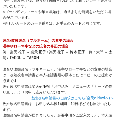
お申し込み完了後、通常約1週間～10日ほどで新しいカードをお届
けいたします。
※ゴールデンウィークや年末年始は、通常よりお時間をいただく場
合がございます。
※新しいカードのカード番号は、お手元のカードと同じです。
改名/改姓改名（フルネーム）の変更の場合
漢字やローマ字などの氏名の修正の場合
例：楽天 花子 → 楽天
正子
/ 楽天 花子 →
鈴木 正子
例：太郎 →
太
朗
/ TAROU →
TAROH
改名や改姓改名（フルネーム）、漢字やローマ字などの変更の場合
は、改姓改名申請書と本人確認書類の原本またはコピーのご提出が
必要です。
改姓改名申請書は楽天e-NAVI「お申込み」メニューの「カードの作
り直し」よりお申し込みいただけます。
改姓改名申請書のご請求はこちら(楽天e-NAVIへ) ＞
改姓改名申請書は、お申し込み後1週間～10日ほどでお届けいたし
ます。
改姓改名申請書が届きましたら、必要事項をご記入のうえ、本人確