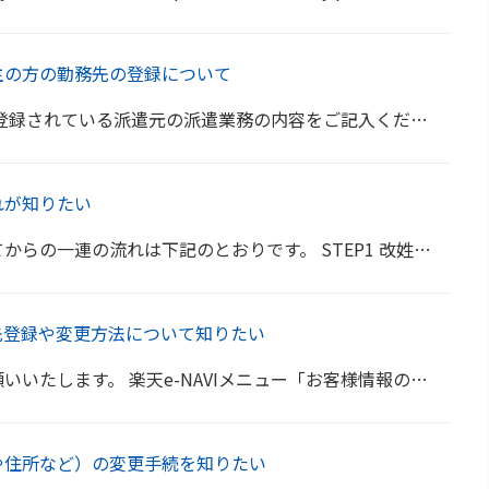
主の方の勤務先の登録について
をご記入ください。 また、日々勤務地が変わられる場合も同様に、派遣元の派遣業務の内容をご記入くださ...
れが知りたい
。 STEP1 改姓改名申請書の提出 返信用封筒に改姓改名申請書を同封のうえ、ご返送をお願いいた...
先登録や変更方法について知りたい
ー「お客様情報の照会・変更」にて承っております。 ※そのほかご住所の変更などもございましたら、あわせ...
や住所など）の変更手続を知りたい