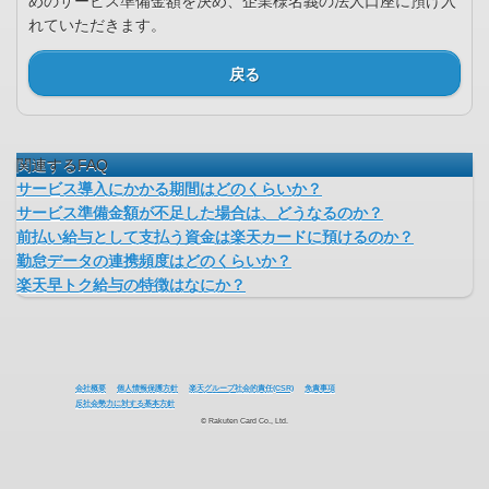
めのサービス準備金額を決め、企業様名義の法人口座に預け入
れていただきます。
戻る
関連するFAQ
サービス導入にかかる期間はどのくらいか？
サービス準備金額が不足した場合は、どうなるのか？
前払い給与として支払う資金は楽天カードに預けるのか？
勤怠データの連携頻度はどのくらいか？
楽天早トク給与の特徴はなにか？
会社概要
個人情報保護方針
楽天グループ社会的責任(CSR)
免責事項
反社会勢力に対する基本方針
© Rakuten Card Co., Ltd.