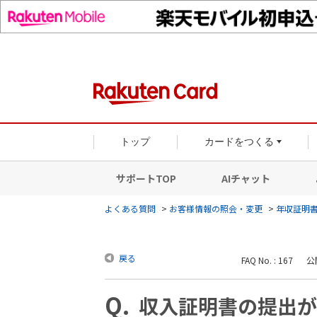
トップ
カードをつくる
サポートTOP
AIチャット
よくある質問
>
お客様情報の照会・変更
>
年収証明
戻る
FAQ No. : 167
公開
収入証明書の提出が